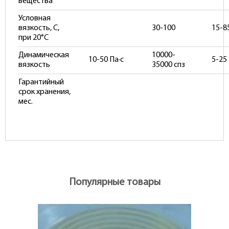
вещества
Условная
вязкость, С,
30-100
15-8
при 20°С
Динамическая
10000-
10-50 Па·с
5-25 
вязкость
35000 спз
Гарантийный
срок хранения,
мес.
Популярные товары