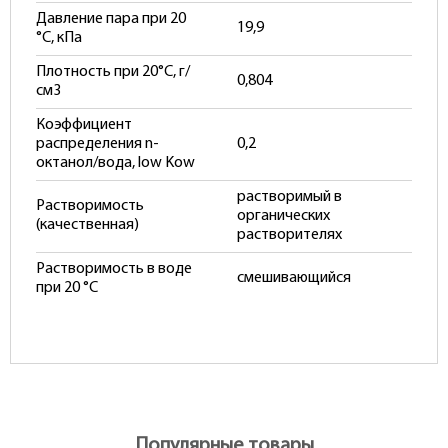
Давление пара при 20
19,9
°С, кПа
Плотность при 20°С, г/
0,804
см3
Коэффициент
распределения n-
0,2
октанол/вода, low Kow
растворимый в
Растворимость
органических
(качественная)
растворителях
Растворимость в воде
смешивающийся
при 20 °С
Популярные товары