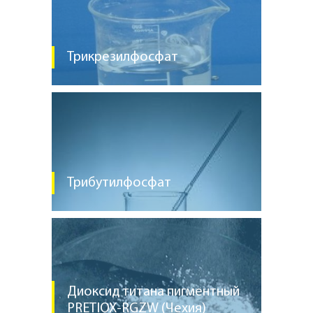
Трикрезилфосфат
Трибутилфосфат
Диоксид титана пигментный
PRETIOX-RGZW (Чехия)