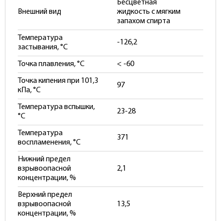
Бесцветная
Внешний вид
жидкость с мягким
запахом спирта
Температура
-126,2
застывания, °С
Точка плавления, °С
< -60
Точка кипения при 101,3
97
кПа, °С
Температура вспышки,
23-28
°С
Температура
371
воспламенения, °С
Нижний предел
взрывоопасной
2,1
концентрации, %
Верхний предел
взрывоопасной
13,5
концентрации, %