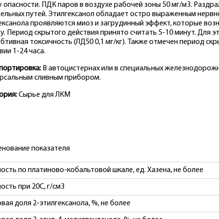
у опасности. ПДК паров в воздухе рабочей зоны 50 мг/м3. Разд
ельных путей. Этилгексанол обладает остро выраженным нервно
ексанола проявляются миоз и загрудинный эффект, которые возн
у. Период скрытого действия принято считать 5-10 минут. Для 
бтивная токсичность (ЛД50 0,1 мг/кг). Также отмечен период с
вии 1-24 часа.
портировка:
В автоцистернах или в специальных железнодорожн
рсальным сливным прибором.
ория:
Сырье для ЛКМ
нование показателя
ость по платиново-кобальтовой шкале, ед. Хазена, не более
ость при 20С, г/см3
вая доля 2-этилгексанола, %, не более