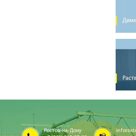
Дим
Раст
Ростов-на-Дону
inforos