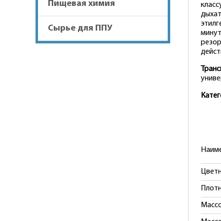
Пищевая химия
класс
дыхат
этилг
Сырье для ППУ
минут
резор
дейст
Транс
униве
Катег
Наиме
Цветн
Плотн
Массо