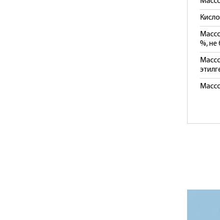
Массо
Кисло
Массо
%, не
Массо
этилг
Массо