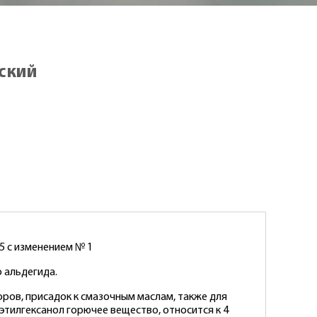
еский
5 с изменением № 1
о альдегида.
ров, присадок к смазочным маслам, также для
этилгексанол горючее вещество, относится к 4