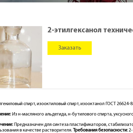
2-этилгексанол технич
Заказать
лгекиловый спирт, изооктиловый спирт, изооктанол ГОСТ 26624-8
ение:
Из н-масляного альдегида, н-бутилового спирта, уксусног
чение:
Предназначен для синтеза пластификаторов, стабилизато
ьзования в качестве растворителя.
Требования безопасности:
2-