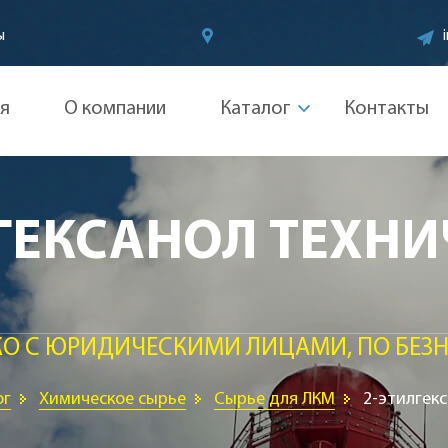
ы
ая
О компании
Каталог
Контакты
ГЕКСАНОЛ ТЕХН
КО С ЮРИДИЧЕСКИМИ ЛИЦАМИ, ПО БЕЗН
ог
Химическое сырье
Сырье для ЛКМ
2-этилгек