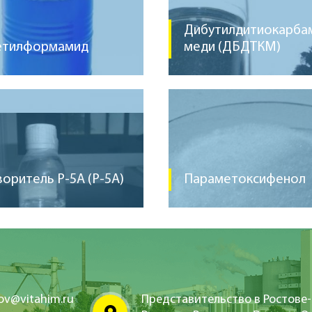
Дибутилдитиокарба
етилформамид
меди (ДБДТКМ)
воритель Р-5А (Р-5А)
Параметоксифенол
tov@vitahim.ru
Представительство в Ростове