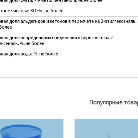
вая доля 2-этил-4-метилпентанола, %, не более
тное число, мгKOH/г, не более
вая доля альдегидов и кетонов в пересчете на 2-этилгексаналь,
 более
вая доля непредельных соединений в пересчете на 2-
ексеналь, %, не более
вая доля воды, %, не более
Популярные това