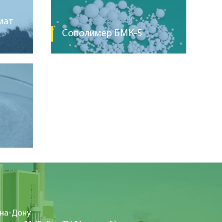
мат
Сополимер БМК-5
-на-Дону